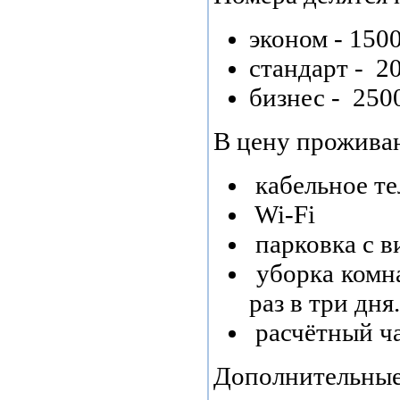
эконом - 150
стандарт -
20
бизнес -
250
В цену прожива
кабельное те
Wi-Fi
парковка с 
 у
борка комн
раз в три дня.
 р
асчётный ча
Дополнительные